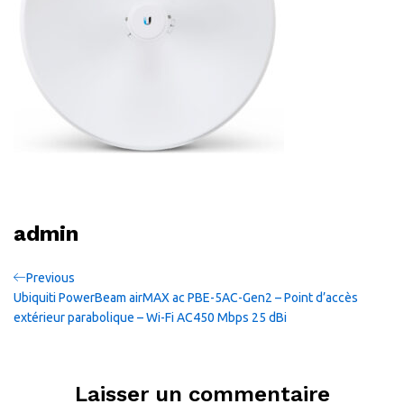
admin
Navigation
Previous
Previous
Post
Ubiquiti PowerBeam airMAX ac PBE-5AC-Gen2 – Point d’accès
de
extérieur parabolique – Wi-Fi AC450 Mbps 25 dBi
l’article
Laisser un commentaire