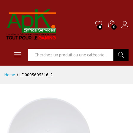
0
0
Go
Home
/
LD0005605216_2