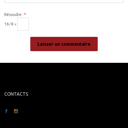
Résoudre :
*
16 ⁄ 8 =
CONTACTS