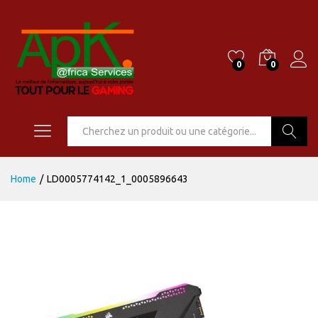
0
0
Go
Home
/
LD0005774142_1_0005896643