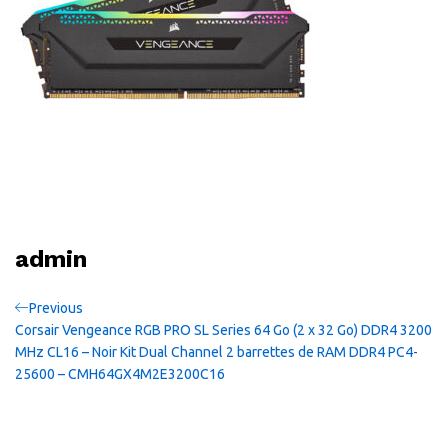
admin
Navigation
Previous
Previous
Post
Corsair Vengeance RGB PRO SL Series 64 Go (2 x 32 Go) DDR4 3200
de
MHz CL16 – Noir Kit Dual Channel 2 barrettes de RAM DDR4 PC4-
25600 – CMH64GX4M2E3200C16
l’article