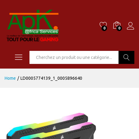
0
0
Go
Home
/
LD0005774139_1_0005896640