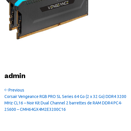
admin
Navigation
Previous
Previous
Post
Corsair Vengeance RGB PRO SL Series 64 Go (2 x 32 Go) DDR4 3200
de
MHz CL16 – Noir Kit Dual Channel 2 barrettes de RAM DDR4 PC4-
25600 – CMH64GX4M2E3200C16
l’article