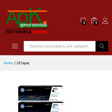
0
0
Go
Home
/
207apac