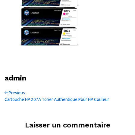
admin
Navigation
Previous
Previous
Post
Cartouche HP 207A Toner Authentique Pour HP Couleur
de
l’article
Laisser un commentaire