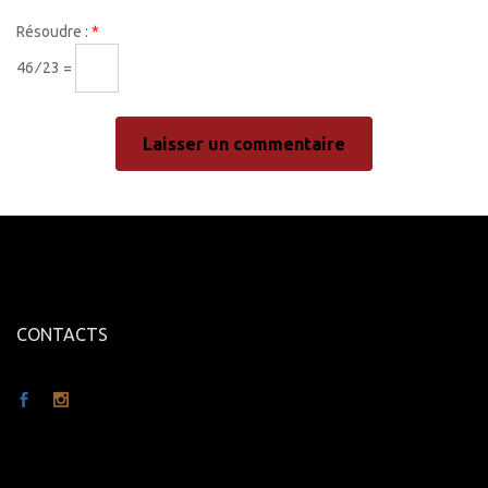
Résoudre :
*
46 ⁄ 23 =
CONTACTS