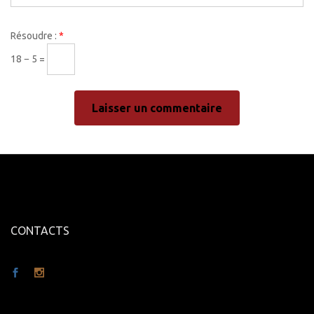
Résoudre :
*
18 − 5 =
CONTACTS