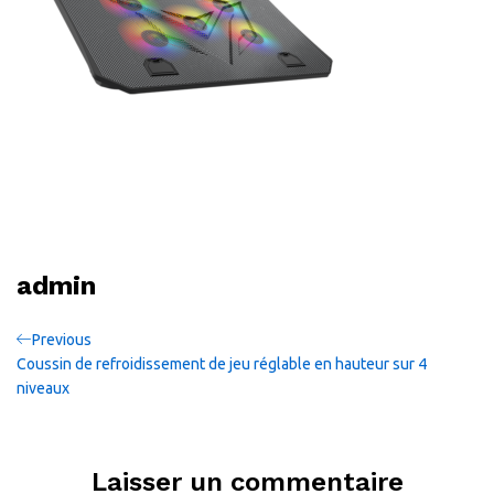
admin
Navigation
Previous
Previous
Post
Coussin de refroidissement de jeu réglable en hauteur sur 4
de
niveaux
l’article
Laisser un commentaire