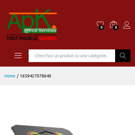
0
0
Go
Home
/
1659427078640