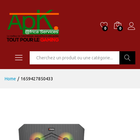
0
0
Go
Home
/
1659427850433