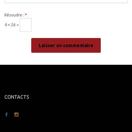
Résoudre :
*
4 + 26 =
CONTACTS