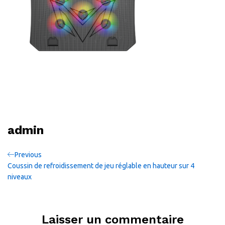
admin
Navigation
Previous
Previous
Post
Coussin de refroidissement de jeu réglable en hauteur sur 4
de
niveaux
l’article
Laisser un commentaire