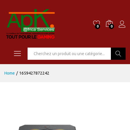
0
0
Go
Home
/
1659427872242