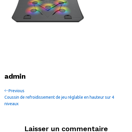
admin
Navigation
Previous
Previous
Post
Coussin de refroidissement de jeu réglable en hauteur sur 4
de
niveaux
l’article
Laisser un commentaire