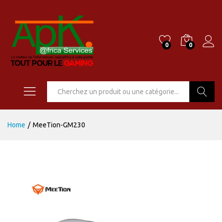
0
0
Go
Home
/
MeeTion-GM230