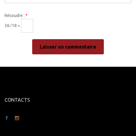
Résoudre :
*
36 ⁄ 18 =
CONTACTS