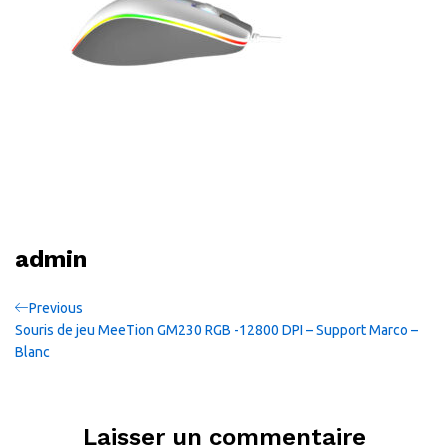
admin
Navigation
Previous
Previous
Post
Souris de jeu MeeTion GM230 RGB -12800 DPI – Support Marco –
de
Blanc
l’article
Laisser un commentaire