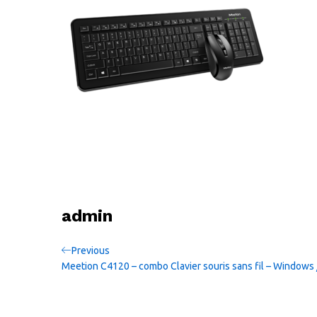
admin
Navigation
Previous
Previous
Post
Meetion C4120 – combo Clavier souris sans fil – Windows
de
l’article