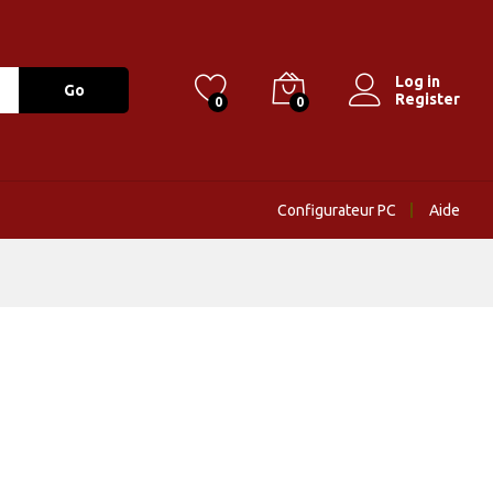
Log in
Go
Register
0
0
Configurateur PC
Aide