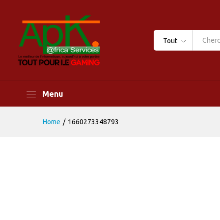
Tout
Menu
Home
/
1660273348793