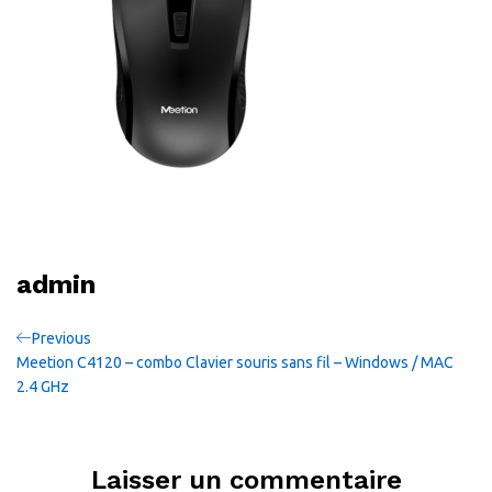
admin
Navigation
Previous
Previous
Post
Meetion C4120 – combo Clavier souris sans fil – Windows / MAC
de
2.4 GHz
l’article
Laisser un commentaire