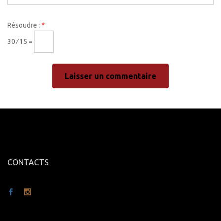
Résoudre :
*
30 ⁄ 15 =
CONTACTS