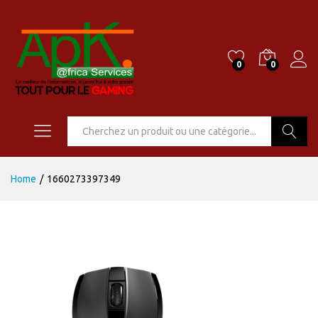
0
0
Go
Home
/
1660273397349