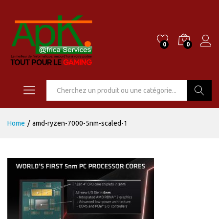
0
0
Go
Home
/
amd-ryzen-7000-5nm-scaled-1