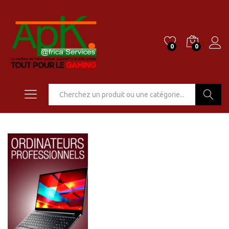
0
0
Go