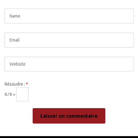
Résoudre :
*
6 ⁄ 6 =