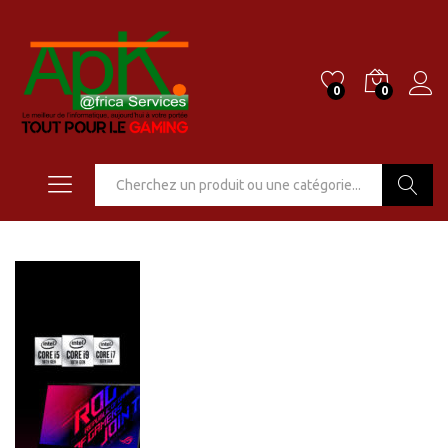
0
0
Go