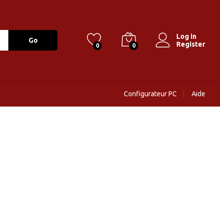
Log in
Go
Register
0
0
Configurateur PC
Aide