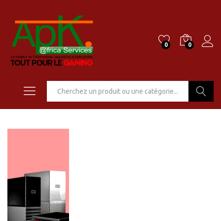
0
0
Go