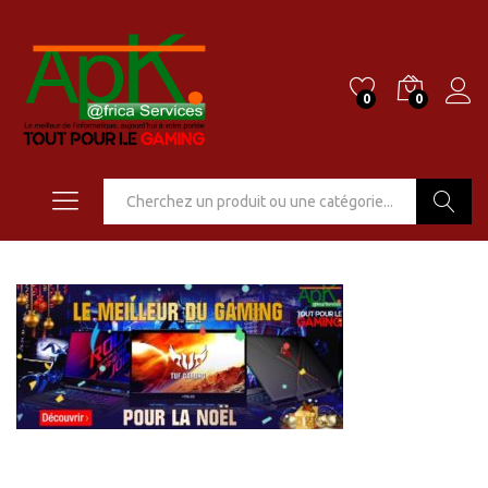
0
0
Go