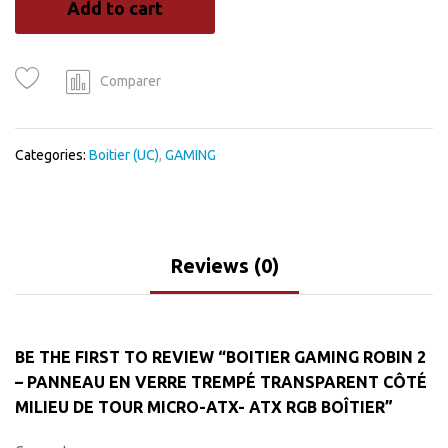
Add to cart
-
Panneau
en
verre
Comparer
trempé
transparent
côté
Categories:
Boitier (UC)
,
GAMING
milieu
de
tour
MICRO-
ATX-
Reviews (0)
ATX
RGB
Boîtier
quantity
BE THE FIRST TO REVIEW “BOITIER GAMING ROBIN 2
– PANNEAU EN VERRE TREMPÉ TRANSPARENT CÔTÉ
MILIEU DE TOUR MICRO-ATX- ATX RGB BOÎTIER”