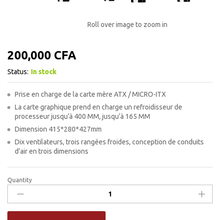
Roll over image to zoom in
200,000
CFA
Status:
In stock
Prise en charge de la carte mère ATX / MICRO-ITX
La carte graphique prend en charge un refroidisseur de
processeur jusqu’à 400 MM, jusqu’à 165 MM
Dimension 415*280*427mm
Dix ventilateurs, trois rangées froides, conception de conduits
d’air en trois dimensions
Quantity
BOITIER
GAMING
ROBIN
2