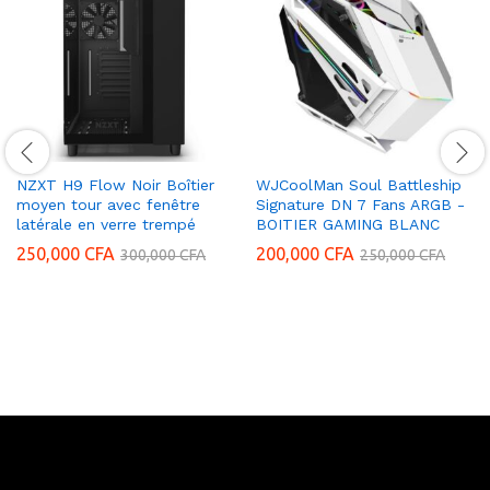
NZXT H9 Flow Noir Boîtier
WJCoolMan Soul Battleship
moyen tour avec fenêtre
Signature DN 7 Fans ARGB -
latérale en verre trempé
BOITIER GAMING BLANC
250,000
CFA
200,000
CFA
300,000
CFA
250,000
CFA