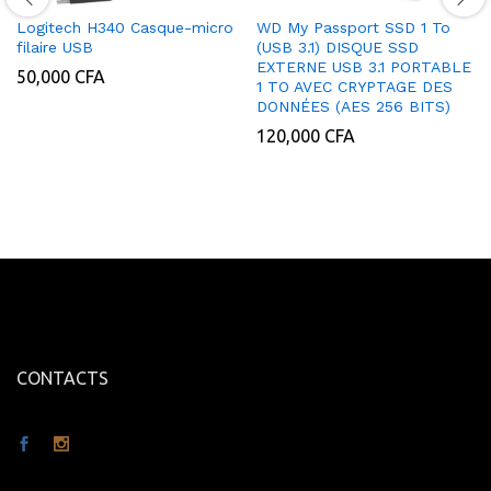
Logitech H340 Casque-micro
WD My Passport SSD 1 To
filaire USB
(USB 3.1) DISQUE SSD
EXTERNE USB 3.1 PORTABLE
50,000
CFA
1 TO AVEC CRYPTAGE DES
DONNÉES (AES 256 BITS)
120,000
CFA
CONTACTS