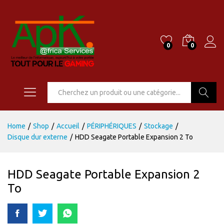
0
0
Go
Home
/
Shop
/
Accueil
/
PÉRIPHÉRIQUES
/
Stockage
/
Disque dur externe
/
HDD Seagate Portable Expansion 2 To
HDD Seagate Portable Expansion 2
To