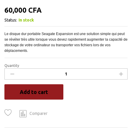
60,000
CFA
Status:
In stock
Le disque dur portable Seagate Expansion est une solution simple qui peut
se révéler très utile lorsque vous devez rapidement augmenter la capacité de
stockage de votre ordinateur ou transporter vos fichiers lors de vos
déplacements.
Quantity
HDD
Seagate
Portable
Expansion
Add to cart
2
To
quantity
Comparer