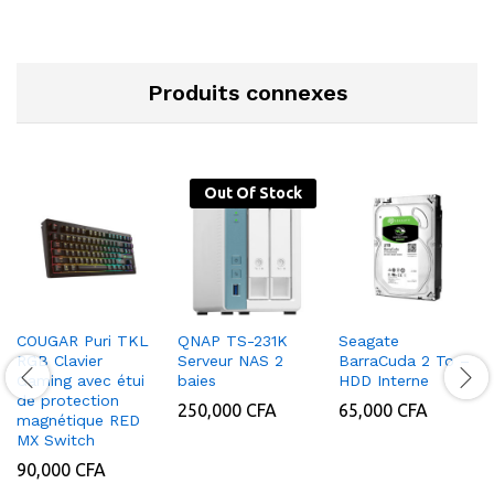
Produits connexes
Out Of Stock
COUGAR Puri TKL
QNAP TS-231K
Seagate
RGB Clavier
Serveur NAS 2
BarraCuda 2 To –
Gaming avec étui
baies
HDD Interne
de protection
250,000
CFA
65,000
CFA
magnétique RED
MX Switch
90,000
CFA