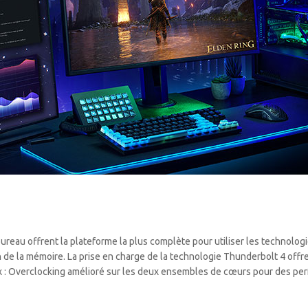
ureau offrent la plateforme la plus complète pour utiliser les technolog
n de la mémoire. La prise en charge de la technologie Thunderbolt 4 off
x : Overclocking amélioré sur les deux ensembles de cœurs pour des per