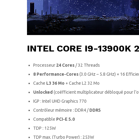
INTEL CORE I9-13900K 
Processeur
24 Cores
/ 32 Threads
8 Performance-Cores
(3.0 GHz – 5.8 GHz) + 16 Effici
Cache
L3 36 Mo
+ Cache L2 32 Mo
Unlocked
(coéfficient multiplicateur débloqué pour l’
IGP : Intel UHD Graphics 770
Contrôleur mémoire : DDR4 /
DDR5
Compatible
PCI-E 5.0
TDP : 125W
TDP max. (Turbo Power) : 253W