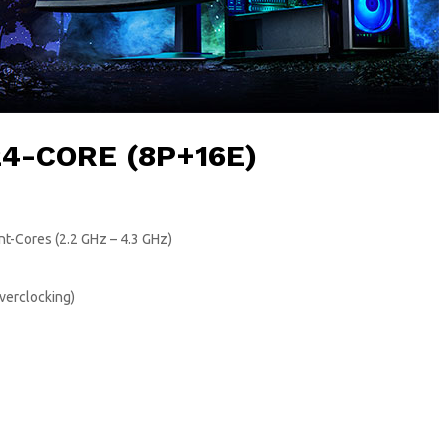
24-CORE (8P+16E)
ent-Cores (2.2 GHz – 4.3 GHz)
overclocking)