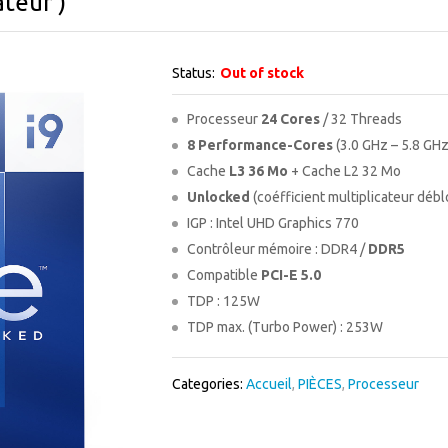
ateur )
Status:
Out of stock
Processeur
24 Cores
/ 32 Threads
8 Performance-Cores
(3.0 GHz – 5.8 GHz
Cache
L3 36 Mo
+ Cache L2 32 Mo
Unlocked
(coéfficient multiplicateur déb
IGP : Intel UHD Graphics 770
Contrôleur mémoire : DDR4 /
DDR5
Compatible
PCI-E 5.0
TDP : 125W
TDP max. (Turbo Power) : 253W
Categories:
Accueil
,
PIÈCES
,
Processeur