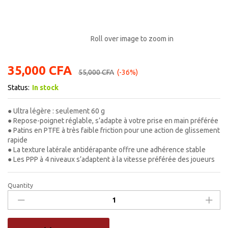
Roll over image to zoom in
35,000
CFA
55,000
CFA
(-36%)
Status:
In stock
● Ultra légère : seulement 60 g
● Repose-poignet réglable, s’adapte à votre prise en main préférée
● Patins en PTFE à très faible friction pour une action de glissement
rapide
● La texture latérale antidérapante offre une adhérence stable
● Les PPP à 4 niveaux s’adaptent à la vitesse préférée des joueurs
Quantity
R.A.T.
1+
Souris
Gaming