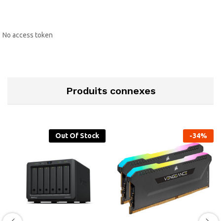
No access token
Produits connexes
Out Of Stock
-
34
%