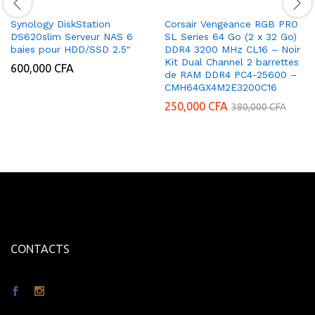
Synology DiskStation
Corsair Vengeance RGB PRO
DS620slim Serveur NAS 6
SL Series 64 Go (2 x 32 Go)
baies pour HDD/SSD 2.5″
DDR4 3200 MHz CL16 – Noir
Kit Dual Channel 2 barrettes
600,000
CFA
de RAM DDR4 PC4-25600 –
CMH64GX4M2E3200C16
250,000
CFA
380,000
CFA
CONTACTS