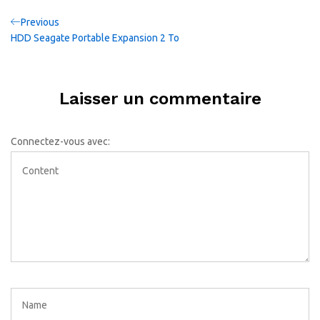
Navigation
Previous
Previous
Post
HDD Seagate Portable Expansion 2 To
de
l’article
Laisser un commentaire
Connectez-vous avec: