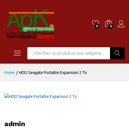
0
0
Go
Home
/
HDD Seagate Portable Expansion 2 To
admin