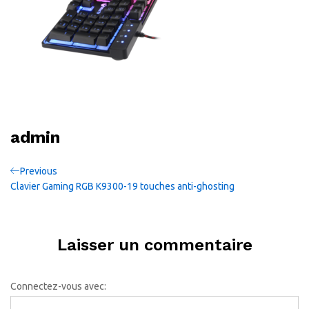
admin
Navigation
Previous
Previous
Post
Clavier Gaming RGB K9300-19 touches anti-ghosting
de
l’article
Laisser un commentaire
Connectez-vous avec: