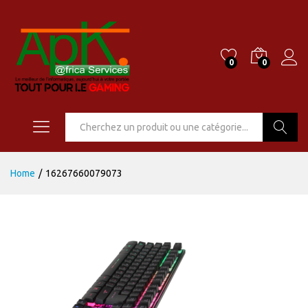
0
0
Go
Home
/
16267660079073