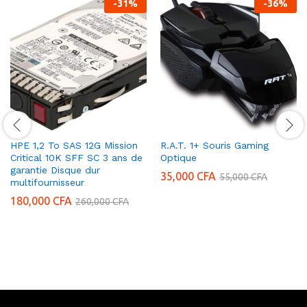
-
31
%
-
36
%
HPE 1,2 To SAS 12G Mission
R.A.T. 1+ Souris Gaming
Critical 10K SFF SC 3 ans de
Optique
garantie Disque dur
35,000
CFA
55,000
CFA
multifournisseur
180,000
CFA
260,000
CFA