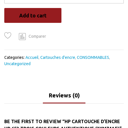
D'encre
HP
Add to cart
653
trois
couleurs
authentique
Comparer
(3YM74AE)
quantity
Categories:
Accueil
,
Cartouches d'encre
,
CONSOMMABLES
,
Uncategorized
Reviews (0)
BE THE FIRST TO REVIEW “HP CARTOUCHE D’ENCRE