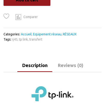
réseau
USB
3.0
Gigabit
Comparer
Ethernet
10/100/1000
Mbps
Categories:
Accueil
,
Equipement réseau
,
RÉSEAUX
quantity
Tags:
rj45
,
tp link
,
transfert
Description
Reviews (0)