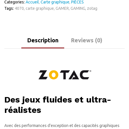
Categories:
Accueil
,
Carte graphique
,
PIÈCES
HDMI/Tri
Tags:
4070
,
carte graphique
,
GAMER
,
GAMING
,
zotag
DisplayPort
-
PCI
Express
(NVIDIA
Description
Reviews (0)
GeForce
RTX
4070
Ti)
quantity
Des jeux fluides et ultra-
réalistes
Avec des performances d’exception et des capacités graphiques