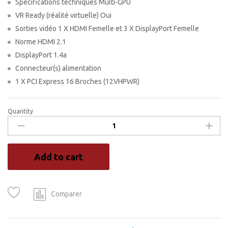
Spécifications techniques Multi-GPU
VR Ready (réalité virtuelle) Oui
Sorties vidéo 1 X HDMI Femelle et 3 X DisplayPort Femelle
Norme HDMI 2.1
DisplayPort 1.4a
Connecteur(s) alimentation
1 X PCI Express 16 Broches (12VHPWR)
Quantity
ZOTAC
GeForce
RTX
4070
Add to cart
Ti
Trinity
OC
12
Comparer
Go
GDDR6X
-