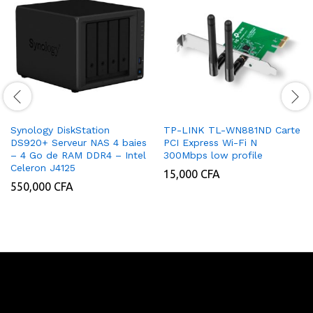
Synology DiskStation
TP-LINK TL-WN881ND Carte
DS920+ Serveur NAS 4 baies
PCI Express Wi-Fi N
– 4 Go de RAM DDR4 – Intel
300Mbps low profile
Celeron J4125
15,000
CFA
550,000
CFA