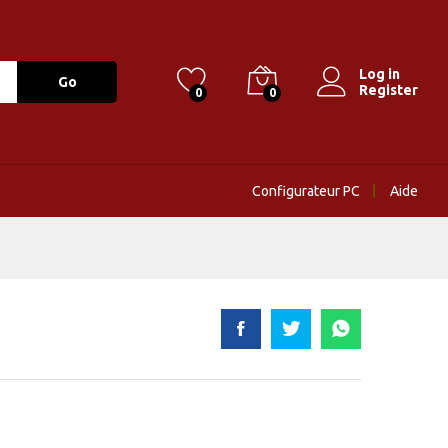
Log in
Go
Register
0
0
Configurateur PC
Aide