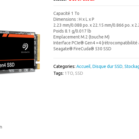
Capacité 1 To
Dimensions : H x L x P
2.23 mm/0.088 po. x 22.15 mm/0.866 po. x 
Poids 8.1 g/0.017 lb
Emplacement M.2 (touche M)
Interface PCIe® Gen4 ×4 (rétrocompatibilité 
Seagate® FireCuda® 530 SSD
Categories:
Accueil
,
Disque dur SSD
,
Stocka
Tags:
1TO
,
SSD
in