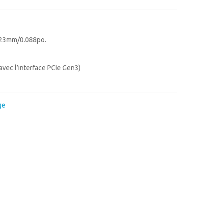
2.23mm/0.088po.
avec l’interface PCIe Gen3)
ge