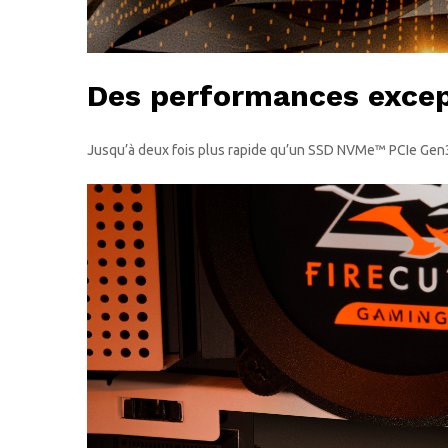
Des performances excep
Jusqu’à deux fois plus rapide qu’un SSD NVMe™ PCIe Gen3 e